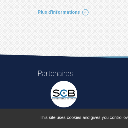
Plus d'informations
Partenaires
This site uses cookies and gives you control ov
©2015-26 LPA - Tous droits réservés Conce