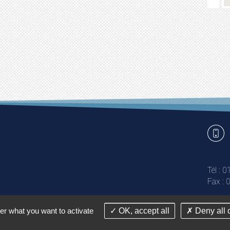
Tél : 
Fax : 
er what you want to activate
OK, accept all
Deny all 
ption et réalisation Agence web Answeb
Plan 
Gest