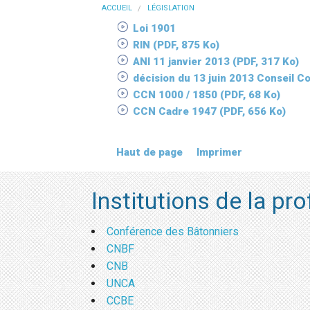
ACCUEIL
LÉGISLATION
Loi 1901
RIN
(PDF, 875 Ko)
ANI 11 janvier 2013
(PDF, 317 Ko)
décision du 13 juin 2013 Conseil Co
CCN 1000 / 1850
(PDF, 68 Ko)
CCN Cadre 1947
(PDF, 656 Ko)
Haut de page
Imprimer
Institutions de la pr
Conférence des Bâtonniers
CNBF
CNB
UNCA
CCBE