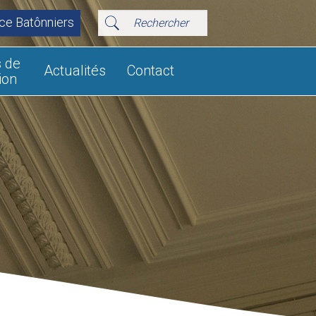
ce Batônniers
s de
Actualités
Contact
ion
JANVIER 2016
OFFRE LPA SANTÉ JEUNES
Depuis le 1er janvier 2016, dans la poursuite de
son objectif qui est de...